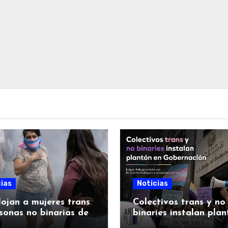
ias
Noticias
ojan a mujeres trans
Colectivos trans y no
sonas no binarias de
binaries instalan pla
gob tras cinco días
en Gobernación; exig