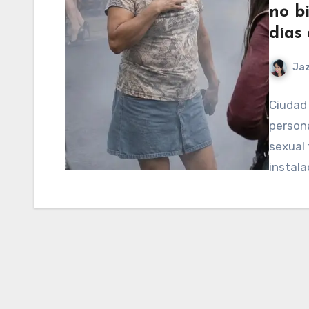
no bi
días
Ja
Ciudad 
persona
sexual 
instala