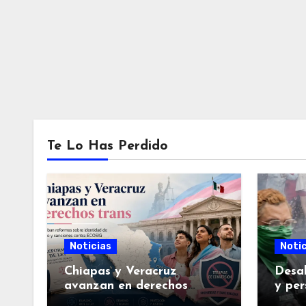
Te Lo Has Perdido
Noticias
Notic
Chiapas y Veracruz
Desal
avanzan en derechos
y per
LGBTIQ+: aprueban
la Se