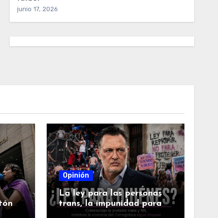
junio 17, 2026
Opinión
La ley para las personas
ntón
trans, la impunidad para
en
los violentos del futbol