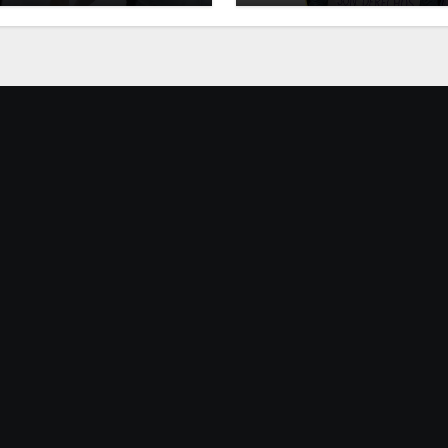
antón en Ciudad de
reunión con Rosa Icel
co
Rodríguez y una Ley
Integral Trans
e